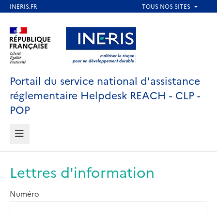
Aller
au
Aller au contenu
Aller au menu
contenu
principal
Aller au pied de page
Portail du service national d'assistance
réglementaire Helpdesk REACH - CLP -
POP
MENU
Lettres d'information
Numéro