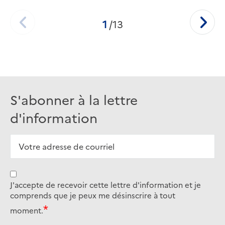
1
/13
Current page:
Total number of pages
PRÉCÉDENT
SUIVA
S'abonner à la lettre
d'information
J'accepte de recevoir cette lettre d'information et je
comprends que je peux me désinscrire à tout
moment.