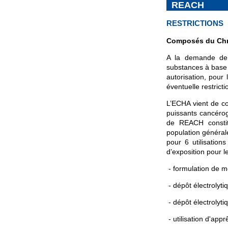
REACH
RESTRICTIONS
Composés du Chro
A la demande de 
substances à base 
autorisation, pour
éventuelle restricti
L’ECHA vient de con
puissants cancérogè
de REACH constit
population général
pour 6 utilisation
d’exposition pour le
- formulation de m
- dépôt électrolyti
- dépôt électrolyti
- utilisation d'appr