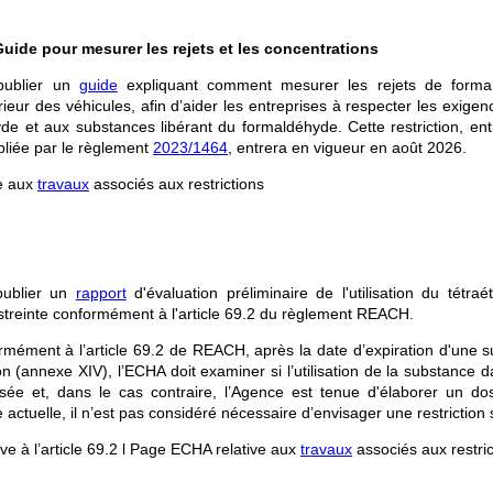
ide pour mesurer les rejets et les concentrations
publier un
guide
expliquant comment mesurer les rejets de forma
térieur des véhicules, afin d’aider les entreprises à respecter les exigen
yde et aux substances libérant du formaldéhyde. Cette restriction, en
liée par le règlement
2023/1464
, entrera en vigueur en août 2026.
e aux
travaux
associés aux restrictions
publier un
rapport
d'évaluation préliminaire de l'utilisation du tétra
restreinte conformément à l'article 69.2 du règlement REACH.
rmément à l’article 69.2 de REACH, après la date d’expiration d'une s
tion (annexe XIV), l’ECHA doit examiner si l’utilisation de la substance d
isée et, dans le cas contraire, l’Agence est tenue d'élaborer un do
re actuelle, il n’est pas considéré nécessaire d’envisager une restriction s
ve à l’article 69.2 l Page ECHA relative aux
travaux
associés aux restric