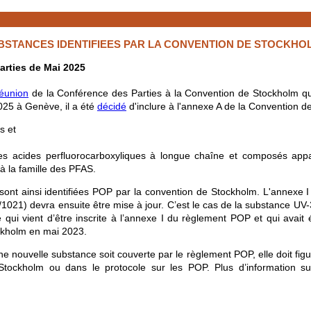
STANCES IDENTIFIEES PAR LA CONVENTION DE STOCKHO
arties de Mai 2025
éunion
de la Conférence des Parties à la Convention de Stockholm qu
025 à Genève, il a été
décidé
d'inclure à l'annexe A de la Convention d
s et
es acides perfluorocarboxyliques à longue chaîne et composés ap
à la famille des PFAS.
ont ainsi identifiées POP par la convention de Stockholm. L'annexe
1021) devra ensuite être mise à jour. C’est le cas de la substance U
 qui vient d’être inscrite à l’annexe I du règlement POP et qui avait é
ckholm en mai 2023.
ne nouvelle substance soit couverte par le règlement POP, elle doit figur
tockholm ou dans le protocole sur les POP. Plus d’information sur 