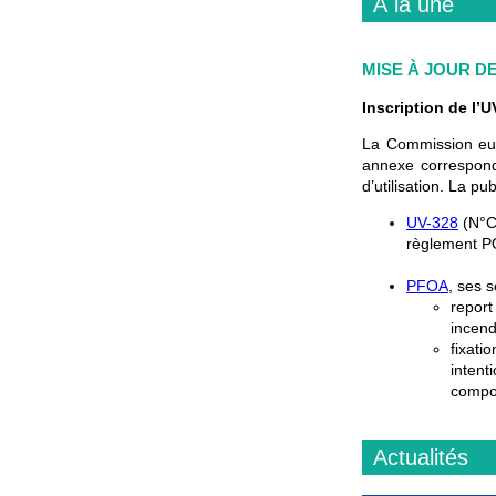
À la une
MISE À JOUR D
Inscription de l’
La Commission eur
annexe correspond
d’utilisation. La p
UV-328
(N°CE
règlement PO
PFOA
, ses 
report
incend
fixat
inten
compo
Actualités