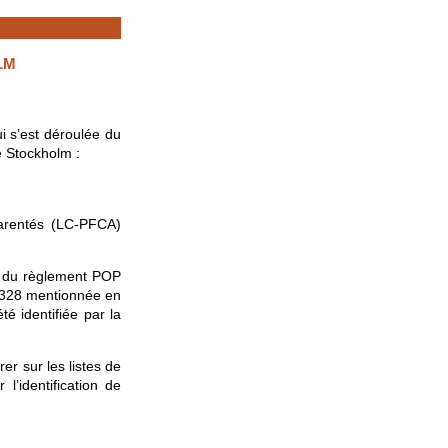
LM
i s’est déroulée du
e Stockholm :
parentés (LC-PFCA)
 I du règlement POP
V-328 mentionnée en
té identifiée par la
er sur les listes de
l’identification de