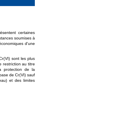
sentent certaines
bstances soumises à
o-économiques d'une
Cr(VI) sont les plus
restriction au titre
 protection de la
base de Cr(VI) sauf
eau) et des limites