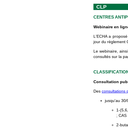
CLP
CENTRES ANTI
Webinaire en lign
L'ECHA a proposé u
jour du règlement C
Le webinaire, ains
consultés sur la p
CLASSIFICATIO
Consultation pub
Des
consultations 
jusqu'au 30/
1-(5,6
; CAS 
2-buta