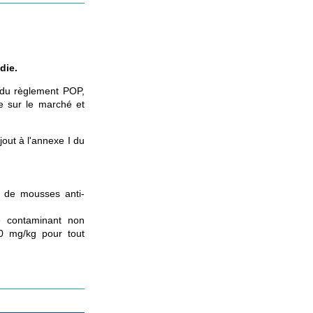
die.
 du règlement POP,
e sur le marché et
jout à l'annexe I du
on de mousses anti-
de contaminant non
10 mg/kg pour tout