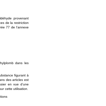
ldéhyde provenant
ces de la restriction
trée 77 de l’annexe
éthylplomb dans les
ubstance figurant à
ans des articles est
ssier en vue d’une
ur cette utilisation.
tions