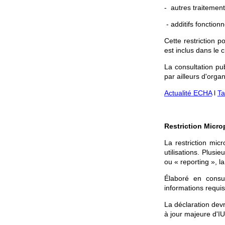
- autres traitement
- additifs fonction
Cette restriction 
est inclus dans le 
La consultation pub
par ailleurs d'orga
Actualité ECHA
l
Ta
Restriction Micro
La restriction mic
utilisations. Plusi
ou « reporting », 
Élaboré en consu
informations requis
La déclaration dev
à jour majeure d'I