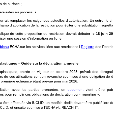
s de surface ;
nels/aides au processus.
pourrait remplacer les exigences actuelles d'autorisation. En outre, le
champ d'application de la restriction pour éviter une substitution regretta
lique de cette proposition de restriction devrait débuter
le 18 juin 2
niser une session d'information en ligne.
bleau
ECHA sur les activités liées aux restrictions l
Registre
des Restric
plastiques – Guide sur la déclaration annuelle
roplastiques, entrée en vigueur en octobre 2023, prévoit des dérogat
eurs de ces utilisations sont en revanche soumises à une obligation de 
la première échéance étant prévue pour mai 2026.
ltation avec les parties prenantes, un
document
vient d’être pub
es pour remplir ces obligations de déclaration ou « reporting ».
ra être effectuée via IUCLID, un modèle dédié devant être publié lors d
UCLID, et ensuite soumise à l’ECHA
via
REACH-IT.