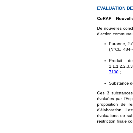
EVALUATION D
CoRAP – Nouvelle
De nouvelles concl
d’action communau
Furanne, 2-ét
(N°CE 484-4
Produit de
1,1,1,2,2,3
7100
;
Substance 
Ces 3 substances 
évaluées par l’Esp
proposition de re
d'élaboration. Il 
évaluations de sub
restriction finale 