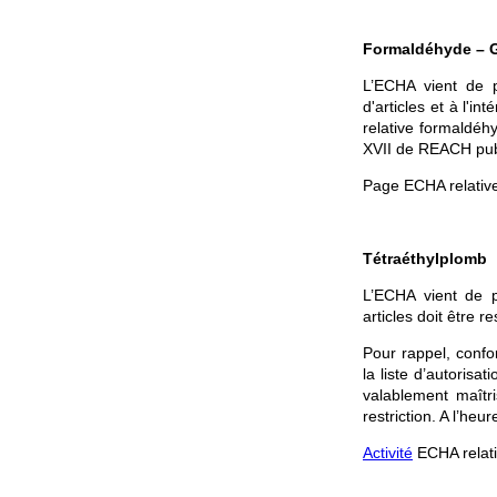
Formaldéhyde – Gu
L’ECHA vient de 
d'articles et à l'in
relative formaldéh
XVII de REACH pub
Page ECHA relativ
Tétraéthylplomb
L’ECHA vient de 
articles doit être 
Pour rappel, confo
la liste d’autorisa
valablement maîtr
restriction. A l’heu
Activité
ECHA relati