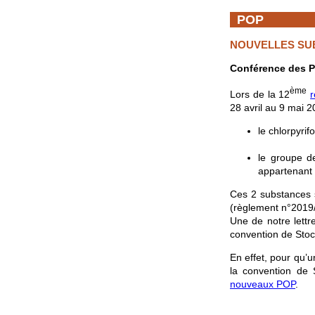
POP
NOUVELLES SUB
Conférence des P
ème
Lors de la 12
r
28 avril au 9 mai 2
le chlorpyrifo
le groupe d
appartenant 
Ces 2 substances s
(règlement n°2019/
Une de notre lettre
convention de Sto
En effet, pour qu’u
la convention de S
nouveaux POP
.