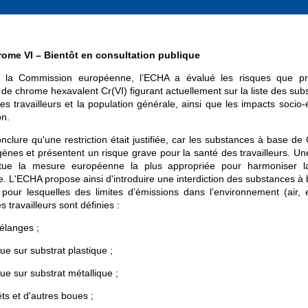
me VI – Bientôt en consultation publique
la Commission européenne, l’ECHA a évalué les risques que pré
de chrome hexavalent Cr(VI) figurant actuellement sur la liste des su
 les travailleurs et la population générale, ainsi que les impacts soci
on.
clure qu'une restriction était justifiée, car les substances à base de 
nes et présentent un risque grave pour la santé des travailleurs. Une 
ue la mesure européenne la plus appropriée pour harmoniser la
e. L'ECHA propose ainsi d'introduire une interdiction des substances à 
s pour lesquelles des limites d’émissions dans l’environnement (air, 
s travailleurs sont définies :
élanges ;
que sur substrat plastique ;
que sur substrat métallique ;
êts et d'autres boues ;