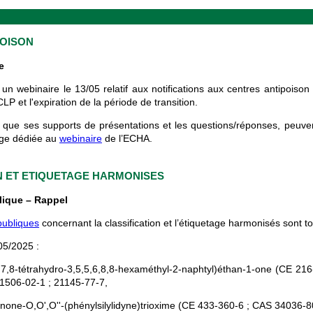
POISON
e
n webinaire le 13/05 relatif aux notifications aux centres antipoison
LP et l'expiration de la période de transition.
i que ses supports de présentations et les questions/réponses, peuven
age dédiée au
webinaire
de l’ECHA.
N ET ETIQUETAGE HARMONISES
lique – Rappel
publiques
concernant la classification et l’étiquetage harmonisés sont t
05/2025 :
,7,8-tétrahydro-3,5,5,6,8,8-hexaméthyl-2-naphtyl)éthan-1-one (CE 21
1506-02-1 ; 21145-77-7,
none-O,O',O''-(phénylsilylidyne)trioxime (CE 433-360-6 ; CAS 34036-8