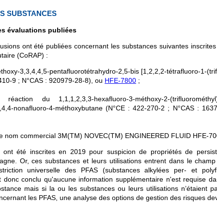
ES SUBSTANCES
s évaluations publiées
usions ont été publiées concernant les substances suivantes inscrites s
taire (CoRAP) :
hoxy-3,3,4,4,5-pentafluorotétrahydro-2,5-bis [1,2,2,2-tétrafluoro-1-(tri
10-9 ; N°CAS : 920979-28-8), ou
HFE-7800
;
 réaction du 1,1,1,2,3,3-hexafluoro-3-méthoxy-2-(trifluoromét
,3,4,4-nonafluoro-4-méthoxybutane (N°CE : 422-270-2 ; N°CAS : 163
de nom commercial 3M(TM) NOVEC(TM) ENGINEERED FLUID HFE-70
ont été inscrites en 2019 pour suspicion de propriétés de persi
agne. Or, ces substances et leurs utilisations entrent dans le champ 
striction universelle des PFAS (substances alkylées per- et poly
est donc conclu qu'aucune information supplémentaire n'est requise d
stance mais si la ou les substances ou leurs utilisations n’étaient p
concernant les PFAS, une analyse des options de gestion des risques dev