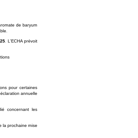
 chromate de baryum
ble.
025
. L'ECHA prévoit
tions
ions pour certaines
déclaration annuelle
lié concernant les
e la prochaine mise