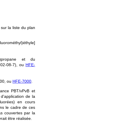
ur la liste du plan
fluorométhyl)éthyle]
hyl)propane et du
702-08-7), ou
HFE-
00, ou
HFE-7000
.
stance PBT/vPvB et
d'application de la
fluorées) en cours
ans le cadre de ces
as couvertes par la
rait être réalisée.