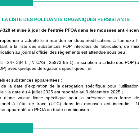
E LA LISTE DES POLLUANTS ORGANIQUES PERSISTANTS
UV-328 et mise à jour de l’entrée PFOA dans les mousses anti-incen
opéenne a adopté le 5 mai dernier deux modifications à l'annexe I
ant à la liste des substances POP interdites de fabrication, de mis
ublication au journal officiel des règlements est attendue sous peu :
 : 247-384-8 ; N°CAS ; 25973-55-1) : inscription à la liste des POP (a
P) avec quelques dérogations spécifiques ; et
sels et substances apparentées :
 de la date d'expiration de la dérogation spécifique pour l'utilisati
ie : la date du 4 juillet 2025 est reportée au 3 décembre 2025 ;
ion d’une valeur limite spécifique pour la présence sous forme 
tionnel à l’état de trace (UTC) dans les mousses anti-incendie : 
sé apparenté au PFOA ou toute combinaison.