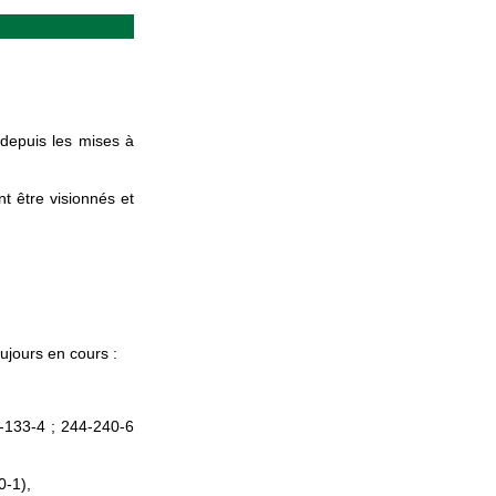
 depuis les mises à
t être visionnés et
oujours en cours :
6-133-4 ; 244-240-6
0-1),