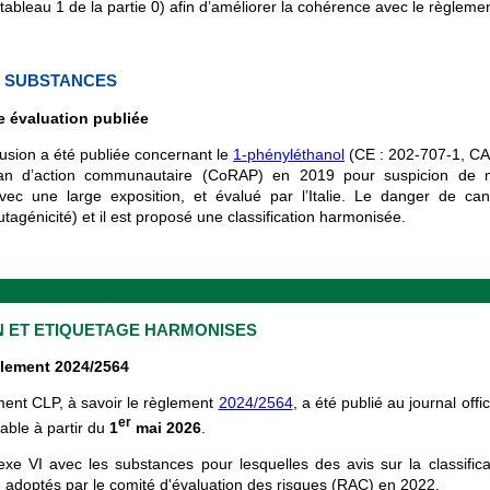
ableau 1 de la partie 0) afin d’améliorer la cohérence avec le règleme
E SUBSTANCES
 évaluation publiée
usion a été publiée concernant le
1-phényléthanol
(CE : 202-707-1, CAS
plan d’action communautaire (CoRAP) en 2019 pour suspicion de m
avec une large exposition, et évalué par l’Italie. Le danger de can
tagénicité) et il est proposé une classification harmonisée.
N ET ETIQUETAGE HARMONISES
lement 2024/2564
ent CLP, à savoir le règlement
2024/2564
, a été publié au journal off
er
able à partir du
1
mai 2026
.
nexe VI avec les substances pour lesquelles des avis sur la classificat
 adoptés par le comité d'évaluation des risques (RAC) en 2022.