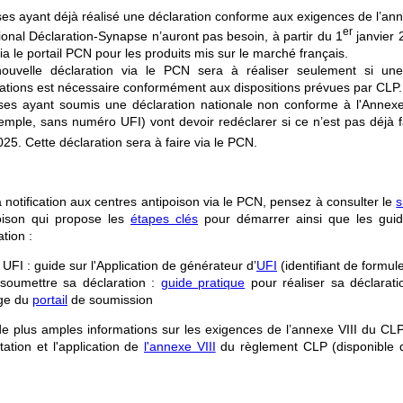
ses ayant déjà réalisé une déclaration conforme aux exigences de l’ann
er
ational Déclaration-Synapse n’auront pas besoin, à partir du 1
janvier 
ia le portail PCN pour les produits mis sur le marché français.
ouvelle déclaration via le PCN sera à réaliser seulement si un
ations est nécessaire conformément aux dispositions prévues par CLP.
ises ayant soumis une déclaration nationale non conforme à l'Annexe
mple, sans numéro UFI) vont devoir redéclarer si ce n’est pas déjà fa
025. Cette déclaration sera à faire via le PCN.
 notification aux centres antipoison via le PCN, pensez à consulter le
s
oison qui propose les
étapes clés
pour démarrer ainsi que les guid
tion :
UFI : guide sur l'Application de générateur d’
UFI
(identifiant de formul
 soumettre sa déclaration :
guide pratique
pour réaliser sa déclarati
age du
portail
de soumission
 de plus amples informations sur les exigences de l’annexe VIII du CL
étation et l'application de
l'annexe VIII
du règlement CLP (disponible 