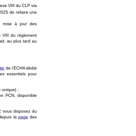
exe VIII du CLP via
2025 de refaire une
e mise à jour des
 VIII du règlement
it, au plus tard au
ite
de l’ECHA dédié
es essentiels pour
e unique) ;
on PCN, disponible
P, vous disposez du
depuis la
page
des