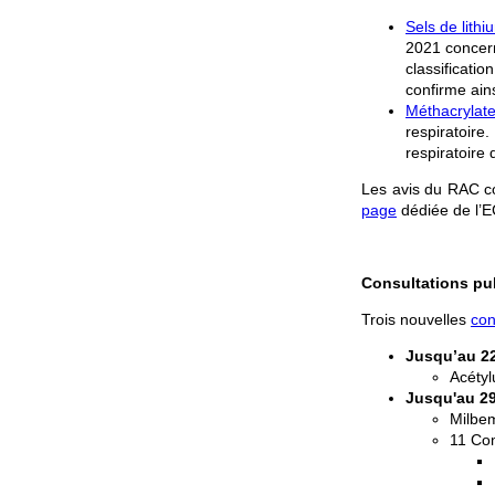
Sels de lithi
2021 concern
classificat
confirme ain
Méthacrylat
respiratoire
respiratoire 
Les avis du RAC co
page
dédiée de l’
Consultations pu
Trois nouvelles
con
Jusqu’au 2
Acétyl
Jusqu'au 2
Milbe
11 Co