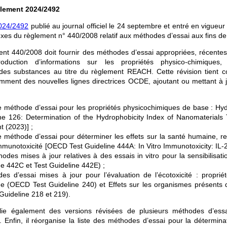
lement 2024/2492
024/2492
publié au journal officiel le 24 septembre et entré en vigueu
exes du règlement n° 440/2008 relatif aux méthodes d’essai aux fins 
ment 440/2008 doit fournir des méthodes d’essai appropriées, récentes 
oduction d’informations sur les propriétés physico-chimiques, 
 des substances au titre du règlement REACH. Cette révision tient 
mment des nouvelles lignes directrices OCDE, ajoutant ou mettant à
e méthode d’essai pour les propriétés physicochimiques de base : Hy
ne 126: Determination of the Hydrophobicity Index of Nanomaterials 
 (2023)] ;
 méthode d’essai pour déterminer les effets sur la santé humaine, rel
’immunotoxicité [OECD Test Guideline 444A: In Vitro Immunotoxicity: IL-
odes mises à jour relatives à des essais in vitro pour la sensibilisa
ne 442C et Test Guideline 442E) ;
es d’essai mises à jour pour l’évaluation de l’écotoxicité : proprié
ne (OECD Test Guideline 240) et Effets sur les organismes présents 
uideline 218 et 219).
ie également des versions révisées de plusieurs méthodes d’ess
. Enfin, il réorganise la liste des méthodes d’essai pour la détermina