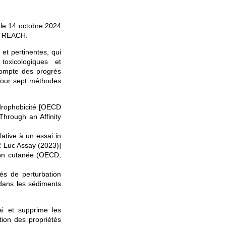
r le 14 octobre 2024
de REACH.
et pertinentes, qui
toxicologiques et
compte des progrès
 jour sept méthodes
drophobicité [OECD
Through an Affinity
ative à un essai in
2 Luc Assay (2023)]
tion cutanée (OECD,
tés de perturbation
dans les sédiments
ai et supprime les
tion des propriétés