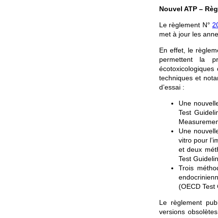
Nouvel ATP – Règ
Le règlement N°
2
met à jour les ann
En effet, le règle
permettent la pr
écotoxicologiques
techniques et nota
d’essai :
Une nouvell
Test Guideli
Measurement
Une nouvelle
vitro pour l
et deux méth
Test Guideli
Trois méthod
endocrinien
(OECD Test G
Le règlement publ
versions obsolètes