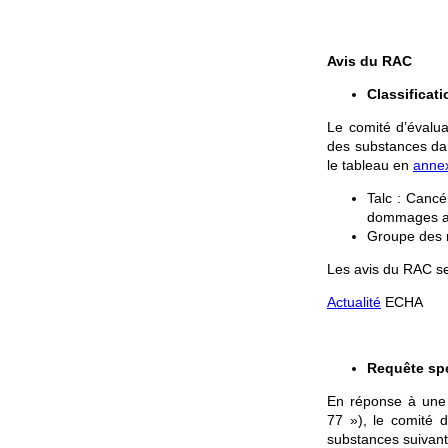
Avis du RAC
Classificat
Le comité d’évalua
des substances dan
le tableau en
anne
Talc : Canc
dommages au
Groupe des m
Les avis du RAC se
Actualité
ECHA
Requête spé
En réponse à une 
77 »), le comité d
substances suivant