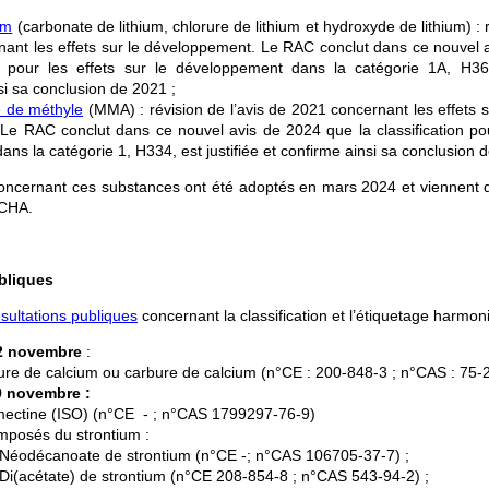
um
(carbonate de lithium, chlorure de lithium et hydroxyde de lithium) : r
ant les effets sur le développement. Le RAC conclut dans ce nouvel 
ion pour les effets sur le développement dans la catégorie 1A, H360
si sa conclusion de 2021 ;
e de méthyle
(MMA) : révision de l’avis de 2021 concernant les effets su
. Le RAC conclut dans ce nouvel avis de 2024 que la classification pour
dans la catégorie 1, H334, est justifiée et confirme ainsi sa conclusion 
ncernant ces substances ont été adoptés en mars 2024 et viennent d’
ECHA.
bliques
sultations publiques
concernant la classification et l’étiquetage harmon
2 novembre
:
ure de calcium ou carbure de calcium (n°CE : 200-848-3 ; n°CAS : 75-
9 novembre :
mectine (ISO) (n°CE - ; n°CAS 1799297-76-9)
mposés du strontium :
Néodécanoate de strontium (n°CE -; n°CAS 106705-37-7) ;
Di(acétate) de strontium (n°CE 208-854-8 ; n°CAS 543-94-2) ;