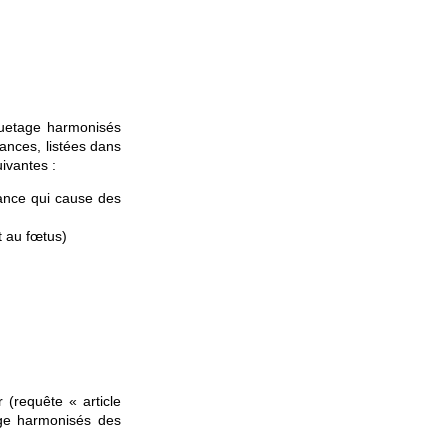
iquetage harmonisés
ances, listées dans
ivantes :
ance qui cause des
t au fœtus)
(requête « article
tage harmonisés des