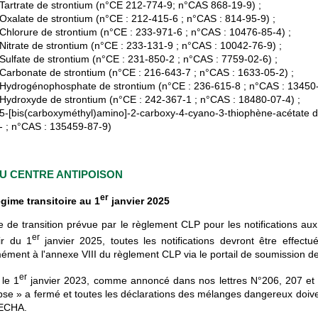
Tartrate de strontium (n°CE 212-774-9; n°CAS 868-19-9) ;
Oxalate de strontium (n°CE : 212-415-6 ; n°CAS : 814-95-9) ;
Chlorure de strontium (n°CE : 233-971-6 ; n°CAS : 10476-85-4) ;
Nitrate de strontium (n°CE : 233-131-9 ; n°CAS : 10042-76-9) ;
Sulfate de strontium (n°CE : 231-850-2 ; n°CAS : 7759-02-6) ;
Carbonate de strontium (n°CE : 216-643-7 ; n°CAS : 1633-05-2) ;
Hydrogénophosphate de strontium (n°CE : 236-615-8 ; n°CAS : 13450
Hydroxyde de strontium (n°CE : 242-367-1 ; n°CAS : 18480-07-4) ;
5-[bis(carboxyméthyl)amino]-2-carboxy-4-cyano-3-thiophène-acétate d
- ; n°CAS : 135459-87-9)
AU CENTRE ANTIPOISON
er
gime transitoire au 1
janvier 2025
de de transition prévue par le règlement CLP pour les notifications aux
er
ir du 1
janvier 2025, toutes les notifications devront être effect
ment à l'annexe VIII du règlement CLP via le portail de soumission d
er
 le 1
janvier 2023, comme annoncé dans nos lettres N°206, 207 et 20
pse » a fermé et toutes les déclarations des mélanges dangereux doiven
'ECHA.