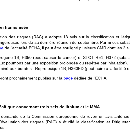
ion harmonisée
tion des risques (RAC) a adopté 13 avis sur la classification et l'ét
gereuses lors de sa dernière réunion de septembre. Parmi ces subst
xe
de l’actualité ECHA, il peut être souligné plusieurs CMR dont les 2 su
érogène 1B, H350 (peut causer le cancer) et STOT RE1, H372 (subst
x poumons par une exposition prolongée ou répétée par inhalation).
inéraux borates : Reprotoxique 1B, H360FD (peut nuire à la fertilité e
ront prochainement publiés sur la
page
dédiée de l’ECHA.
cifique concernant trois sels de lithium et le MMA
demande de la Commission européenne de revoir un avis antérieur 
’évaluation des risques (RAC) a étudié la classification et l’étique
es :