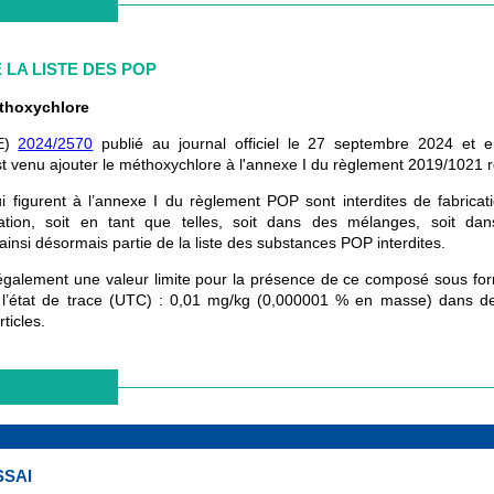
 LA LISTE DES POP
éthoxychlore
UE)
2024/2570
publié au journal officiel le 27 septembre 2024 et e
t venu ajouter le méthoxychlore à l'annexe I du règlement 2019/1021 r
 figurent à l’annexe I du règlement POP sont interdites de fabricat
sation, soit en tant que telles, soit dans des mélanges, soit dan
ainsi désormais partie de la liste des substances POP interdites.
 également une valeur limite pour la présence de ce composé sous fo
à l’état de trace (UTC) : 0,01 mg/kg (0,000001 % en masse) dans d
ticles.
SSAI