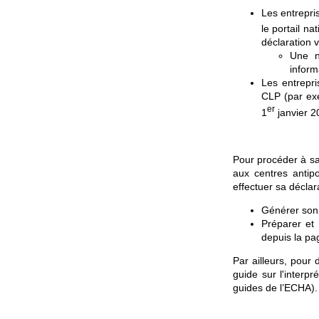
Les entrepri
le portail n
déclaration v
Une n
inform
Les entrepr
CLP (par exe
er
1
janvier 2
Pour procéder à sa
aux centres antip
effectuer sa déclara
Générer son 
Préparer et
depuis la p
Par ailleurs, pour
guide sur l'interpr
guides de l’ECHA).