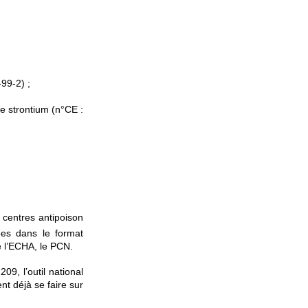
-99-2) ;
e strontium (n°CE :
 centres antipoison
uées dans le format
e l’ECHA, le PCN.
9, l’outil national
t déjà se faire sur